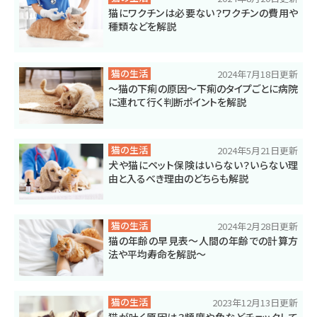
猫にワクチンは必要ない？ワクチンの費用や
種類などを解説
猫の生活
2024年7月18日更新
～猫の下痢の原因～下痢のタイプごとに病院
に連れて行く判断ポイントを解説
猫の生活
2024年5月21日更新
犬や猫にペット保険はいらない？いらない理
由と入るべき理由のどちらも解説
猫の生活
2024年2月28日更新
猫の年齢の早見表～人間の年齢での計算方
法や平均寿命を解説～
猫の生活
2023年12月13日更新
猫が吐く原因は？頻度や色などチェックして