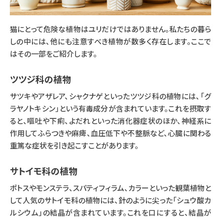
猫にとって危険な植物はユリだけではありません。私たちの暮ら
しの中には、他にも注意すべき植物が数多く存在します。ここで
はその一部をご紹介します。
ツツジ科の植物
サツキやアザレア、シャクナゲといったツツジ科の植物には、「グ
ラヤノトキシン」という有毒成分が含まれています。これを摂取す
ると、嘔吐や下痢、よだれといった消化器症状のほか、神経系に
作用してふらつきや麻痺、血圧低下や不整脈など、心臓に関わる
重篤な症状を引き起こすことがあります。
サトイモ科の植物
ポトスやモンステラ、スパティフィラム、カラーといった観葉植物と
して人気のサトイモ科の植物には、針のように尖った「シュウ酸カ
ルシウム」の結晶が含まれています。これを口にすると、結晶が