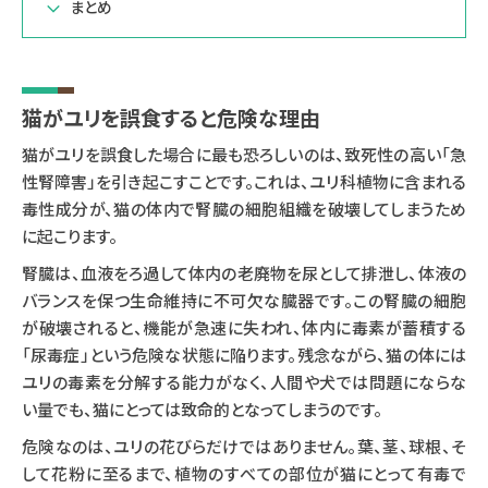
まとめ
猫がユリを誤食すると危険な理由
猫がユリを誤食した場合に最も恐ろしいのは、致死性の高い「急
性腎障害」を引き起こすことです。これは、ユリ科植物に含まれる
毒性成分が、猫の体内で腎臓の細胞組織を破壊してしまうため
に起こります。
腎臓は、血液をろ過して体内の老廃物を尿として排泄し、体液の
バランスを保つ生命維持に不可欠な臓器です。この腎臓の細胞
が破壊されると、機能が急速に失われ、体内に毒素が蓄積する
「尿毒症」という危険な状態に陥ります。残念ながら、猫の体には
ユリの毒素を分解する能力がなく、人間や犬では問題にならな
い量でも、猫にとっては致命的となってしまうのです。
危険なのは、ユリの花びらだけではありません。葉、茎、球根、そ
して花粉に至るまで、植物のすべての部位が猫にとって有毒で