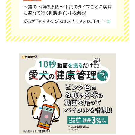
～猫の下痢の原因～下痢のタイプごとに病院
に連れて行く判断ポイントを解説
愛猫が下痢をすると心配になりますよね。下痢をしていてもそれ以外はふだん通り元気なこともあれば、嘔吐・食欲不振など下痢以外の症状が同時に出ている場合もあるでしょう。