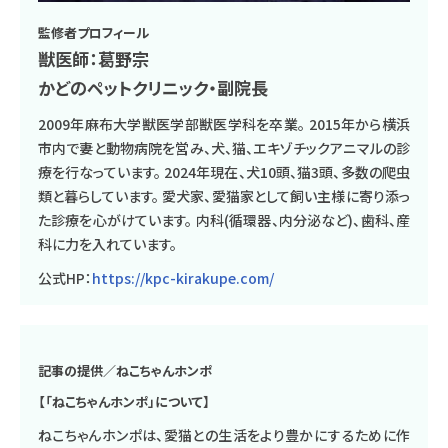
監修者プロフィール
獣医師：葛野宗
かどのペットクリニック・副院長
2009年麻布大学獣医学部獣医学科を卒業。 2015年から横浜
市内で妻と動物病院を営み、犬、猫、エキゾチックアニマルの診
療を行なっています。 2024年現在、犬10頭、猫3頭、多数の爬虫
類と暮らしています。 愛犬家、愛猫家として飼い主様に寄り添っ
た診療を心がけています。 内科(循環器、内分泌など)、歯科、産
科に力を入れています。
公式HP：
https://kpc-kirakupe.com/
記事の提供／ねこちゃんホンポ
【「ねこちゃんホンポ」について】
ねこちゃんホンポは、愛猫との生活をより豊かにするために作