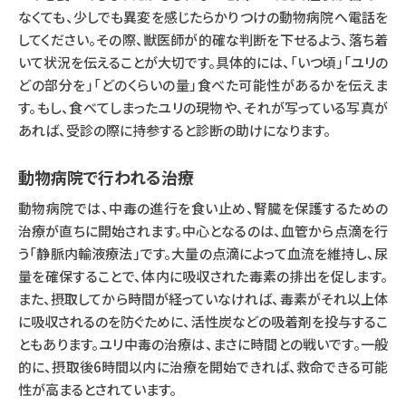
なくても、少しでも異変を感じたらかりつけの動物病院へ電話を
してください。その際、獣医師が的確な判断を下せるよう、落ち着
いて状況を伝えることが大切です。具体的には、「いつ頃」「ユリの
どの部分を」「どのくらいの量」食べた可能性があるかを伝えま
す。もし、食べてしまったユリの現物や、それが写っている写真が
あれば、受診の際に持参すると診断の助けになります。
動物病院で行われる治療
動物病院では、中毒の進行を食い止め、腎臓を保護するための
治療が直ちに開始されます。中心となるのは、血管から点滴を行
う「静脈内輸液療法」です。大量の点滴によって血流を維持し、尿
量を確保することで、体内に吸収された毒素の排出を促します。
また、摂取してから時間が経っていなければ、毒素がそれ以上体
に吸収されるのを防ぐために、活性炭などの吸着剤を投与するこ
ともあります。ユリ中毒の治療は、まさに時間との戦いです。一般
的に、摂取後6時間以内に治療を開始できれば、救命できる可能
性が高まるとされています。