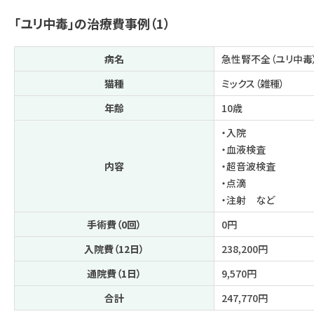
「ユリ中毒」の治療費事例（1）
病名
急性腎不全（ユリ中毒
猫種
ミックス（雑種）
年齢
10歳
・入院
・血液検査
内容
・超音波検査
・点滴
・注射 など
手術費（0回）
0円
入院費（12日）
238,200円
通院費（1日）
9,570円
合計
247,770円