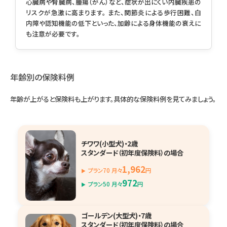
心臓病や腎臓病、腫瘍（がん）など、症状が出にくい内臓疾患の
リスクが急激に高まります。 また、関節炎による歩行困難、白
内障や認知機能の低下といった、加齢による身体機能の衰えに
も注意が必要です。
年齢別の保険料例
年齢が上がると保険料も上がります。具体的な保険料例を見てみましょう。
チワワ(小型犬)・2歳
スタンダード（初年度保険料）の場合
1,962
プラン70 月々
円
972
プラン50 月々
円
ゴールデン(大型犬)・7歳
スタンダード（初年度保険料）の場合