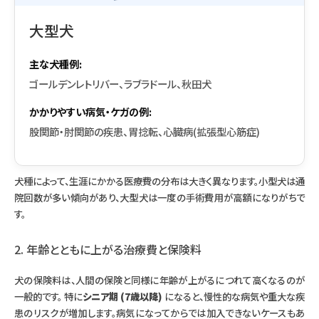
大型犬
主な犬種例:
ゴールデンレトリバー、ラブラドール、秋田犬
かかりやすい病気・ケガの例:
股関節・肘関節の疾患、胃捻転、心臓病(拡張型心筋症)
犬種によって、生涯にかかる医療費の分布は大きく異なります。小型犬は通
院回数が多い傾向があり、大型犬は一度の手術費用が高額になりがちで
す。
2. 年齢とともに上がる治療費と保険料
犬の保険料は、人間の保険と同様に年齢が上がるにつれて高くなるのが
一般的です。 特に
シニア期 (7歳以降)
になると、慢性的な病気や重大な疾
患のリスクが増加します。病気になってからでは加入できないケースもあ