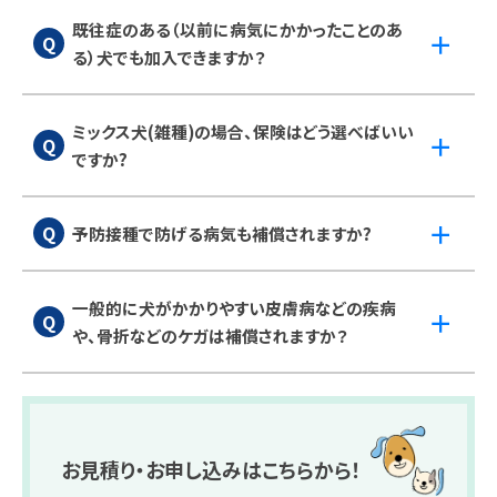
既往症のある（以前に病気にかかったことのあ
る）犬でも加入できますか？
A. 健康状態によってはご加入いただけない場合があります。ま
た、加入前から発症している病気やケガは、基本的に補償の対
ミックス犬(雑種)の場合、保険はどう選べばいい
象外となります。まずは一度、加入条件をご確認ください。
ですか?
A. ミックス犬の場合、両親の犬種特性を考慮するか、体重や体
格(小型・中型・大型)を基準に保険を選ぶのが一般的です。当
予防接種で防げる病気も補償されますか?
社のシミュレーションでは、父母の犬種、それらが不明の場合
は、体重でお見積りが可能です。
A. 予防接種をせずに発症した場合は、基本的に補償の対象と
はなりません。
一般的に犬がかかりやすい皮膚病などの疾病
なお、保険は「治療」を目的とした費用を対象としているため、
や、骨折などのケガは補償されますか？
予防接種の費用は補償されません。
A. はい、加入後に発症・受傷した疾病やケガであれば補償の
対象となります。ただし、保険加入前に既に発症している疾病
やケガ、既往症、遺伝性疾患、および各保険会社が定める免責
事項に該当する疾病については、補償の対象外となります。詳
お見積り・お申し込みはこちらから！
細は各保険会社の重要事項説明書等をご確認ください。