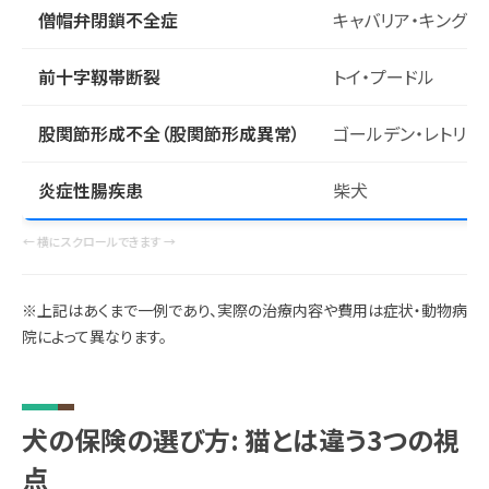
僧帽弁閉鎖不全症
キャバリア・キング・
前十字靱帯断裂
トイ・プードル
股関節形成不全（股関節形成異常）
ゴールデン・レトリー
炎症性腸疾患
柴犬
← 横にスクロールできます →
※上記はあくまで一例であり、実際の治療内容や費用は症状・動物病
院によって異なります。
犬の保険の選び方: 猫とは違う3つの視
点