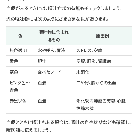
血便があるときには、嘔吐症状の有無もチェックしましょう。
犬の嘔吐物には次のようにさまざまな色があります。
嘔吐物に含まれ
色
原因例
るもの
無色透明
水や唾液、胃液
ストレス、空腹
黄色
胆汁
空腹、肝炎、腎臓病
茶色
食べたフード
未消化
ピンク色～
血液
口や胃、腸からの出血
赤色
赤黒い色
血液
消化管内腫瘍の破裂、心臓
性肺水腫
血便とともに嘔吐もある場合は、嘔吐の色や状態なども確認し、
獣医師に伝えましょう。