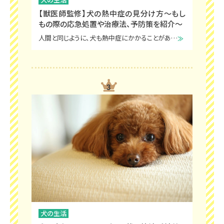
【獣医師監修】犬の熱中症の見分け方～もし
もの際の応急処置や治療法、予防策を紹介～
人間と同じように、犬も熱中症にかかることがあります。熱中症は、体温上昇とともに脱水によって血液が濃縮し、血圧が低下します。悪化すると死亡や後遺症につながることもある非常に危険な病気です。この記事では、犬の熱中症の見分け方や病院に行く前の早期の応急処置など、熱中症から愛犬を守るための基礎知識を紹介します。
犬の生活