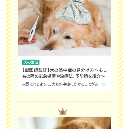
犬の生活
【獣医師監修】犬の熱中症の見分け方～もし
もの際の応急処置や治療法、予防策を紹介～
人間と同じように、犬も熱中症にかかることがあります。熱中症は、体温上昇とともに脱水によって血液が濃縮し、血圧が低下します。悪化すると死亡や後遺症につながることもある非常に危険な病気です。この記事では、犬の熱中症の見分け方や病院に行く前の早期の応急処置など、熱中症から愛犬を守るための基礎知識を紹介します。