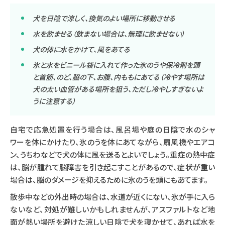
犬を日陰で涼しく、換気のよい場所に移動させる
水を飲ませる（飲まない場合は、無理に飲ませない）
犬の体に水をかけて、風をあてる
氷と水をビニール袋に入れて作った氷のうや保冷剤を頭
と首筋、のど、脇の下、お腹、内ももにあてる（冷やす場所は
犬の太い血管がある場所を狙う、ただし冷やしすぎないよ
うに注意する）
自宅で応急処置を行う場合は、風呂場や庭の日陰で水のシャ
ワーを体にかけたり、氷のうを体にあてながら、扇風機やエアコ
ン、うちわなどで犬の体に風を送るとよいでしょう。重症の熱中症
は、脳が腫れて脳障害を引き起こすことがあるので、症状が重い
場合は、脳のダメージを抑えるために氷のうを頭にもあてます。
散歩中などの外出時の場合は、水道が近くにない、氷が手に入ら
ないなど、対処が難しいかもしれませんが、アスファルトなど地
面が熱い場所を避けた涼しい日陰で犬を寝かせて、あれば水を