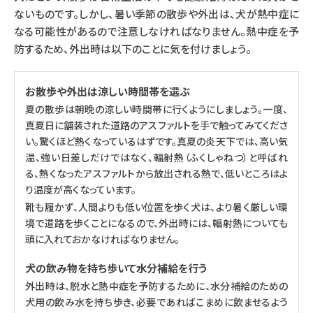
ないものです。しかし、暑い季節の散歩や外出は、犬が熱中症に
なる可能性があるので注意しなければなりません。熱中症を予
防するため、外出時は以下のことに気を付けましょう。
お散歩や外出は涼しい時間帯を選ぶ
夏の散歩は朝晩の涼しい時間帯に行くようにしましょう。一度、
真夏日に舗装された道路のアスファルトを手で触ってみてくださ
い。驚くほど熱くなっているはずです。真夏の炎天下では、高い気
温、強い日差しだけではなく、輻射熱（ふくしゃねつ）と呼ばれ
る、熱くなったアスファルトから放出される熱で、低いところはよ
り温度が高くなっています。
靴も履かず、人間よりも低い位置を歩く犬は、より暑く厳しい環
境で道路を歩くことになるので、外出時には、輻射熱についても
頭に入れておかなければなりません。
犬の飲み物を持ち歩いて水分補給を行う
外出時は、脱水と熱中症を予防するために、水分補給のための
犬用の飲み水を持ち歩き、必要であればこまめに飲ませるよう