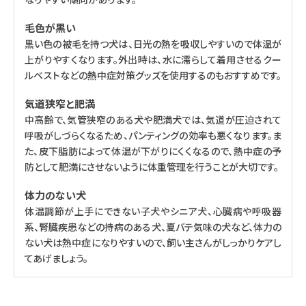
毛色が黒い
黒い色の被毛を持つ犬は、日光の熱を吸収しやすいので体温が
上がりやすくなります。外出時は、水に濡らして着用させるクー
ルベストなどの熱中症対策グッズを使用するのもおすすめです。
気道狭窄と肥満
中高齢で、気管狭窄のある犬や肥満犬では、気道が圧迫されて
呼吸がしづらくなるため、パンティングの効率も悪くなります。ま
た、皮下脂肪によって体温が下がりにくくなるので、熱中症の予
防として肥満にさせないように体重管理を行うことが大切です。
体力のない犬
体温調節が上手にできない子犬やシニア犬、心臓病や呼吸器
系、腎臓疾患などの持病のある犬、夏バテ気味の犬など、体力の
ない犬は熱中症になりやすいので、飼い主さんがしっかりケアし
てあげましょう。